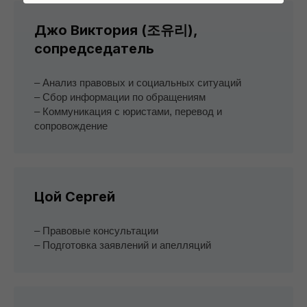
Джо Виктория (조유리),
сопредседатель
– Анализ правовых и социальных ситуаций
– Сбор информации по обращениям
– Коммуникация с юристами, перевод и
сопровождение
Цой Сергей
– Правовые консультации
– Подготовка заявлений и апелляций