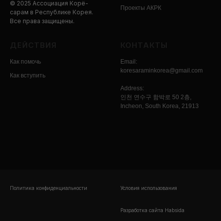
© 2025 Ассоциация Корё-
Проекты АКРК
сарам в Республике Корея.
Все права защищены.
ДЕЙСТВИЯ
КОНТАКТЫ
Как помочь
Email:
koresaraminkorea@gmail.com
Как вступить
Address:
인천 연수구 함박로 50 2층,
Incheon, South Korea, 21913
Политика конфиденциальности
Условия использования
.
Разработка сайта Habsida