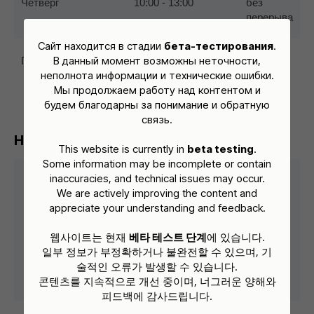
Четверг
10:00 - 13:00
без
перерыва
Сайт находится в стадии
бета-тестирования
.
В данный момент возможны неточности,
Пятница
10:00 - 15:00
12:00 -
неполнота информации и технические ошибки.
13:00
Мы продолжаем работу над контентом и
будем благодарны за понимание и обратную
связь.
Направления работы:
This website is currently in
beta testing
.
Some information may be incomplete or contain
inaccuracies, and technical issues may occur.
Ким Джинён (김진영),
We are actively improving the content and
сопредседатель
appreciate your understanding and feedback.
웹사이트는 현재
베타 테스트 단계
에 있습니다.
– Взаимодействие с организациями
일부 정보가 부정확하거나 불완전할 수 있으며, 기
– Консультации по социальным и правовым
술적인 오류가 발생할 수 있습니다.
вопросам
콘텐츠를 지속적으로 개선 중이며, 너그러운 양해와
피드백에 감사드립니다.