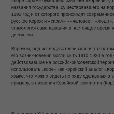
«Корё-сарам» буквально означает «корейцы», та
названия государства, существовавшего на Кор
1392 год и от которого происходят современно
русское Корея; и «сарам» - «человек», «люди».
этимология самоназвания в настоящее время 
дискуссии.
Впрочем, ряд исследователей склоняется к то
его возникновения могли быть 1910-1920-е год
действовавшие на российской/советской терри
использовать «корё» как корейский аналог «Ко
языке, что можно видеть по ряду сделанных в э
примеру, в названии Корейской компартии (Кор
В середине XIX изменилась политическая карта