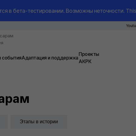
бета-тестировании. Возможны неточности. This 
Yout
-сарам
ея
Проекты
и события
Адаптация и поддержка
АКРК
сарам
Этапы в истории