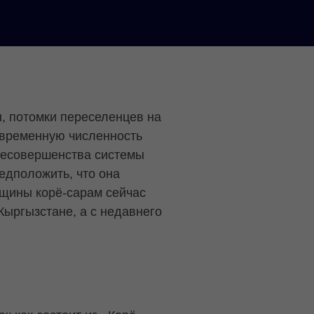
, потомки переселенцев на
овременную численность
несовершенства системы
едположить, что она
бщины корё-сарам сейчас
Кыргызстане, а с недавнего