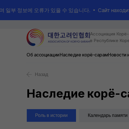
중이며 일부 정보에 오류가 있을 수 있습니다.
Сайт находится в 
Ассоциация Корё
в Республике Кор
Об ассоциации
Наследие корё-сарам
Новости 
Назад
Наследие корё-
Роль в истории
Календарь памяти