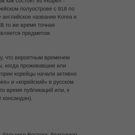
к как состоит из «Корё» -
ейском полуострове с 918 по
е английское название Korea и
 В то же время точная
является предметом
му, что вероятным временем
ы, когда проживавшие или
тории корейцы начали активно
рея» и «корейский» в русском
то время публикаций или, к
ё консандан).
 Дальнего Востока, благодаря